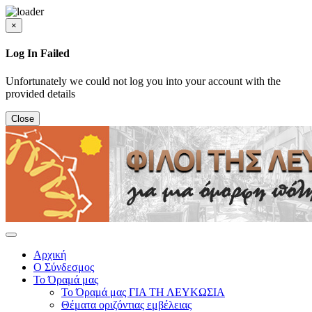
×
Log In Failed
Unfortunately we could not log you into your account with the
provided details
Close
Αρχική
Ο Σύνδεσμος
Το Όραμά μας
Το Όραμά μας ΓΙΑ ΤΗ ΛΕΥΚΩΣΙΑ
Θέματα οριζόντιας εμβέλειας