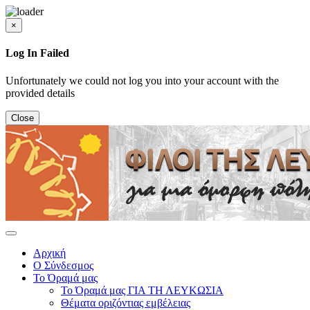
×
Log In Failed
Unfortunately we could not log you into your account with the
provided details
Close
Αρχική
Ο Σύνδεσμος
Το Όραμά μας
Το Όραμά μας ΓΙΑ ΤΗ ΛΕΥΚΩΣΙΑ
Θέματα οριζόντιας εμβέλειας